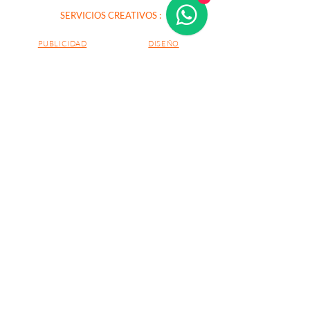
SERVICIOS CREATIVOS :
PUBLICIDAD
DISEÑO
Impresa y digital
Marca
Gestión Redes Sociales
Empaques y etiquetas
Comunicación Estratégica
Sitio Web
SÍGUENOS :
© 2026 CIENTOVEINTE | 120 Estudio
Creativo S.A.S. Todos los derechos
reservados.
Cualquier uso de este sitio constituye su aceptación
de los Términos y condiciones y Política de privacidad.