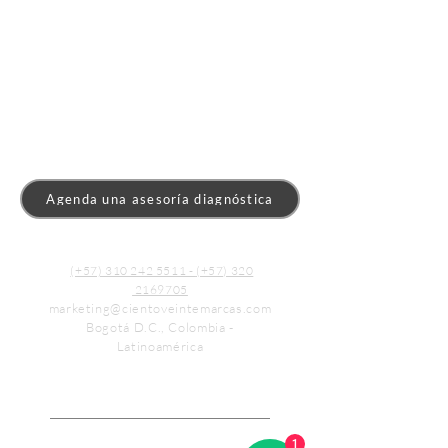
Publicidad y Diseño
Agenda una asesoría diagnóstica
(+57) 310 242 5511 -
(+57) 320
2169705
marketing@cientoveintemarcas.com
Bogotá D.C., Colombia -
Latinoamérica
1